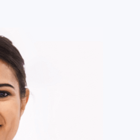
0
ENTRE / CADASTRE-SE
MINHA CONTA
MINHAS
COMPRAS
DE
R$ 65,00
Parcelamento em até
1
x no cartão.
ade:
-
+
1
Unidade