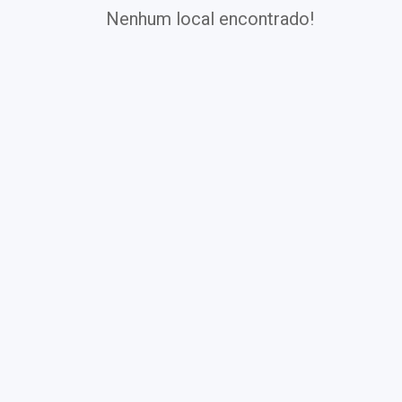
Nenhum local encontrado!
Utilizado para monitoramento de diabet
Exames
Covid-19
Exames
Laboratoriais
Vacinas
Pacotes infantis