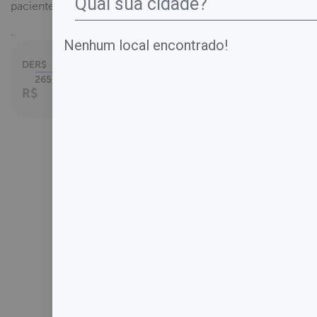
pacientes com suspeita clínica.
.
Nenhum local encontrado!
DE
R$
Parcelamento em
até
265,00
2
x no cartão.
R$