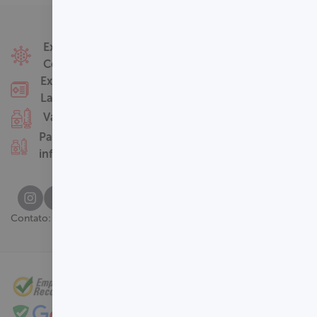
Fale Conosco
Exames
Covid-19
Nossas Unidades
Exames
Termos de Uso
Laboratoriais
Perguntas
Vacinas
Frequentes
Pacotes
infantis
(61) 3329-8000
Contato: