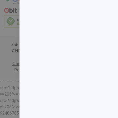
Sabin Medicina Diagnóstica -
CNPJ - 00.718.528/0001-09
Termos de
Consentimento
Política de
Privacidade
Mapa do Site
======= <<<<<<< HEAD
src="https://loja.sabin.com.br//skin/frontend/sabin/default/rel
v=205"> =======
src="https://loja.sabin.com.br//skin/frontend/sabin/default/rel
v=205"> >>>>>>>
92486785178204652eaf37adafb13ec7f5401a93