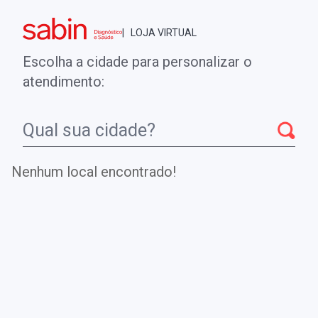
Brasília - DF
| LOJA VIRTUAL
0
ENTRE
MINHA CONTA
Escolha a cidade para personalizar o
COMPRAS
atendimento:
Início
CheckUps
IMUNOFENOTIPAGEM DE CÉLULAS
HEMATOPOIÉTICAS
Nenhum local encontrado!
IMUNOFENOTIPAGEM DE CÉLULAS
HEMATOPOIÉTICAS
Teste utilizado para diferenciação entre leucemias
linfoides e mieloides agudas e caracterização de
leucemias de fenótipo misto.
.