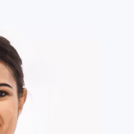
0
ENTRE / CADASTRE-SE
MINHA CONTA
MINHAS
COMPRAS
DE
R$ 163,00
Parcelamento em até
1
x no cartão.
ade:
-
+
1
Unidade