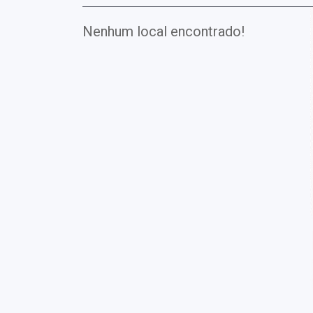
Nenhum local encontrado!
Exames
Covid-19
Exames
Laboratoriais
Vacinas
Pacotes infantis