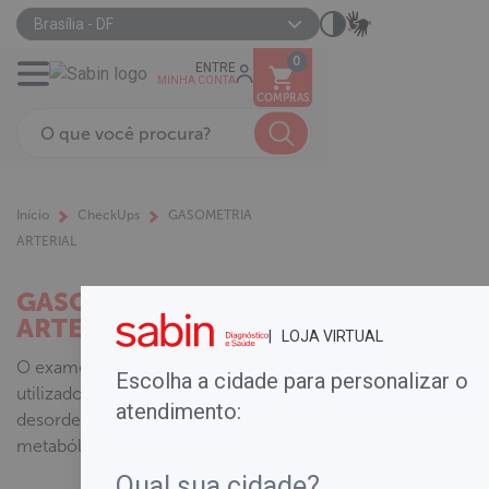
Brasília - DF
0
ENTRE
MINHA CONTA
COMPRAS
Início
CheckUps
GASOMETRIA
ARTERIAL
GASOMETRIA
ARTERIAL
| LOJA VIRTUAL
O exame de gasometria arterial é
Escolha a cidade para personalizar o
utilizado no manejo clínico de
atendimento:
desordens respiratórias e
metabólicas, e da função pulmonar.
.