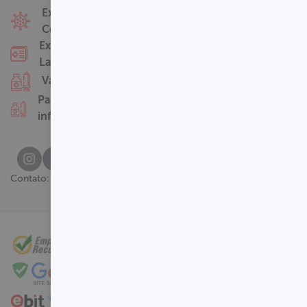
Fale Conosco
Exames
Covid-19
Nossas Unidades
Exames
Termos de Uso
Laboratoriais
Perguntas
Vacinas
Frequentes
Pacotes
infantis
(61) 3329-8000
Contato: