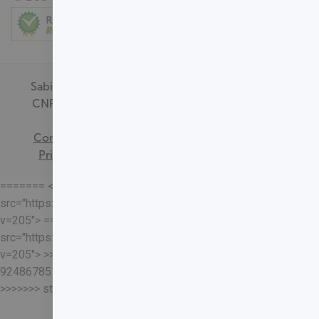
Sabin Medicina Diagnóstica -
CNPJ - 00.718.528/0001-09
Termos de
Consentimento
Política de
Privacidade
Mapa do Site
======= <<<<<<< HEAD
src="https://loja.sabin.com.br//skin/frontend/sabin/default/rel
v=205"> =======
src="https://loja.sabin.com.br//skin/frontend/sabin/default/rel
v=205"> >>>>>>>
92486785178204652eaf37adafb13ec7f5401a93
>>>>>>> staging-merge