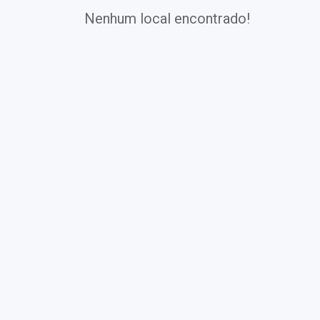
Nenhum local encontrado!
QUEM/QUANDO DEVE FAZER
No diagnóstico de alguma hepatopatia 
Exames
Covid-19
Exames
Laboratoriais
Vacinas
Pacotes infantis