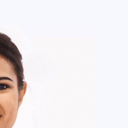
0
ENTRE / CADASTRE-SE
MINHA CONTA
MINHAS
COMPRAS
DE
R$ 20,00
Parcelamento em até
1
x no cartão.
ade:
-
+
1
Unidade