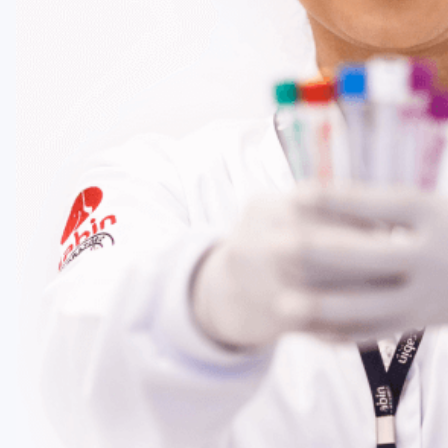
ou processo ósseo.
Fale Conosco
Baixe nosso aplicativo
Nossas Unidades
Termos de Uso
Perguntas Frequentes