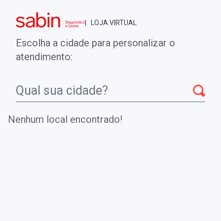
Brasília - DF
| LOJA VIRTUAL
0
ENTRE
MINHA CONTA
Escolha a cidade para personalizar o
COMPRAS
atendimento:
Início
CheckUps
SÍNDROME HIPEREOSINOFÍLICA IDIOPÁTIA
FIP1L1/PDGFRA
Nenhum local encontrado!
SÍNDROME HIPEREOSINOFÍLICA
IDIOPÁTIA FIP1L1/PDGFRA
Detecta a fusão dos genes FIP1L1/PDGFRA para
diagnóstico de uma forma específica da síndrome
hipereosinofílica idiopática.
.