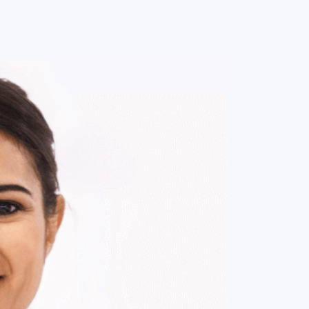
0
ENTRE / CADASTRE-SE
MINHA CONTA
MINHAS
COMPRAS
DE
R$ 219,00
Parcelamento em até
2
x no cartão.
ade:
-
+
1
Unidade