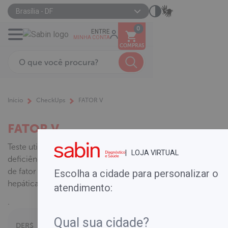
Brasília - DF
0
ENTRE
MINHA CONTA
COMPRAS
Início
CheckUps
FATOR V
FATOR V
Teste utilizado no diagnóstico de
| LOJA VIRTUAL
deficiências congênitas e adquiridas
de fator V, avaliação da função
Escolha a cidade para personalizar o
hepática e do tempo de protrombina.
atendimento:
.
DE
R$
Parcelamento em