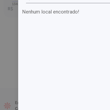
até
134,00
1
x no cartão.
R$
Nenhum local encontrado!
Fale Conosco
Exames
Covid-19