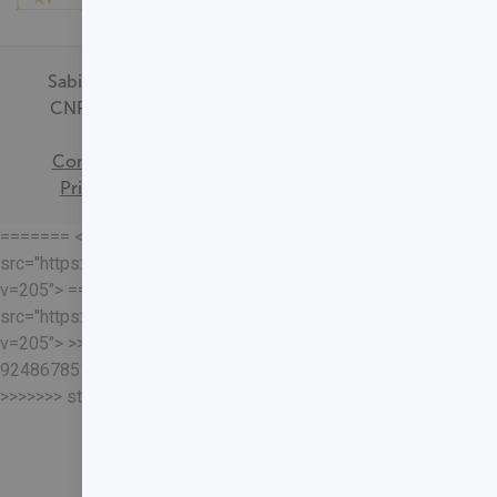
Sabin Medicina Diagnóstica -
CNPJ - 00.718.528/0001-09
Termos de
Consentimento
Política de
Privacidade
Mapa do Site
======= <<<<<<< HEAD
src="https://loja.sabin.com.br//skin/frontend/sabin/default/rel
v=205"> =======
src="https://loja.sabin.com.br//skin/frontend/sabin/default/rel
v=205"> >>>>>>>
92486785178204652eaf37adafb13ec7f5401a93
>>>>>>> staging-merge