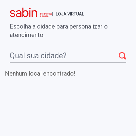
Brasília - DF
| LOJA VIRTUAL
0
ENTRE
MINHA CONTA
Escolha a cidade para personalizar o
COMPRAS
atendimento:
Início
CheckUps
FATOR II
Nenhum local encontrado!
FATOR II
Teste utilizado para diagnóstico de deficiências
congênitas ou adquiridas de fator II e na investigação de
tempo de protrombina.
.
DE
R$ 237,00
Parcelamento em até
2
x no cartão.
R$