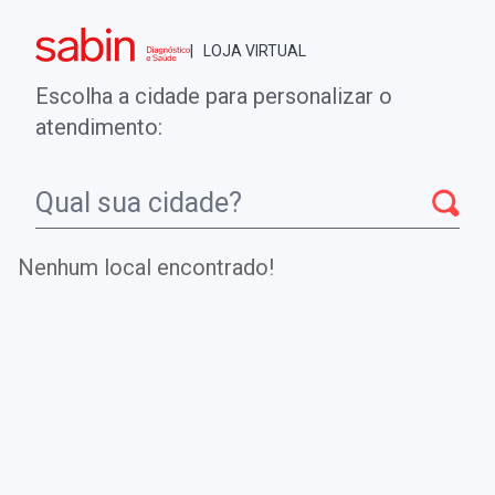
Brasília - DF
| LOJA VIRTUAL
0
ENTRE
MINHA CONTA
Escolha a cidade para personalizar o
COMPRAS
atendimento:
Início
CheckUps
IGE PARA RPRU P 3, LPT RECOMBINANTE
PESSEGO (F420)
Nenhum local encontrado!
IGE PARA RPRU P 3, LPT
RECOMBINANTE PESSEGO (F420)
Teste auxiliar na definição do alérgeno responsável por
doença alérgica ou episódio anafilático e na confirmação
da sensibilização.
.