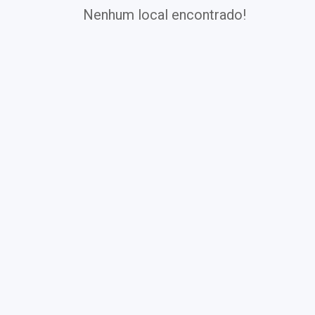
Nenhum local encontrado!
Exames
Covid-19
Exames
Laboratoriais
Vacinas
Pacotes infantis