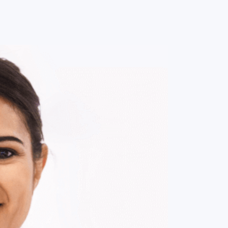
0
ENTRE / CADASTRE-SE
MINHA CONTA
MINHAS
COMPRAS
DE
R$ 161,00
Parcelamento em até
1
x no cartão.
ade:
-
+
1
Unidade