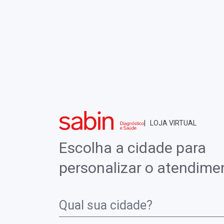
PORTAL SABIN
RESULTADO DE EXAMES
IR PARA O BLOG
INÍCIO
CHECKUPS
ESTRADIOL
Estradiol
| LOJA VIRTUAL
Escolha a cidade para
O estradiol é o estrogênio mais ativo e o mai
personalizar o atendime
Na mulher encontra-se em níveis baixos no h
elevados podem ser observados em tumores o
ginecomastia masculina. Útil também para es
monitoração do desenvolvimento folicular du