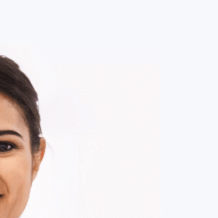
0
ENTRE / CADASTRE-SE
MINHA CONTA
MINHAS
COMPRAS
DE
R$ 139,00
Parcelamento em até
1
x no cartão.
ade:
-
+
1
Unidade