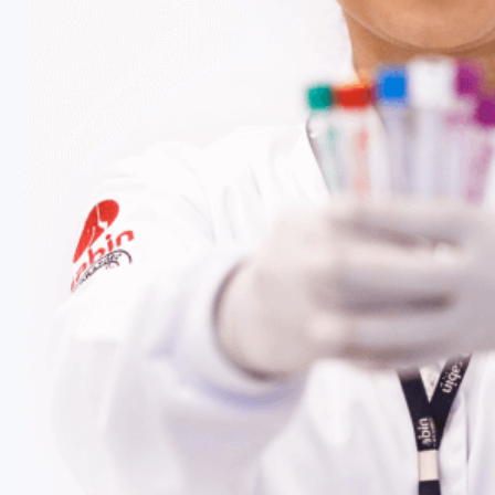
 ginecomastia, tumores feminilizantes
.
Fale Conosco
Baixe nosso aplicativo
Nossas Unidades
Termos de Uso
Perguntas Frequentes