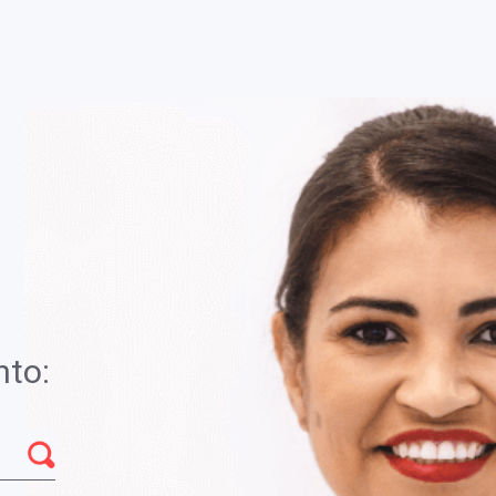
Você está em
Brasília - DF
s importante na mulher em idade reprodutiva.
R$
nto:
ipoganadismo primário e secundário. níveis
varianos, puberdade precoce feminina,
Quantid
tudo de casos de amenorréia e na
rante a indução da ovulação.