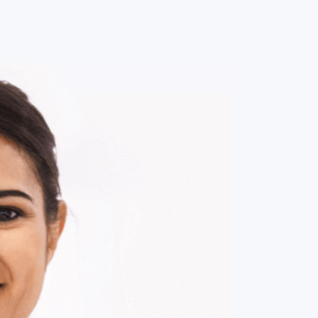
0
ENTRE / CADASTRE-SE
MINHA CONTA
MINHAS
COMPRAS
DE
R$ 152,00
Parcelamento em até
1
x no cartão.
ade:
-
+
1
Unidade