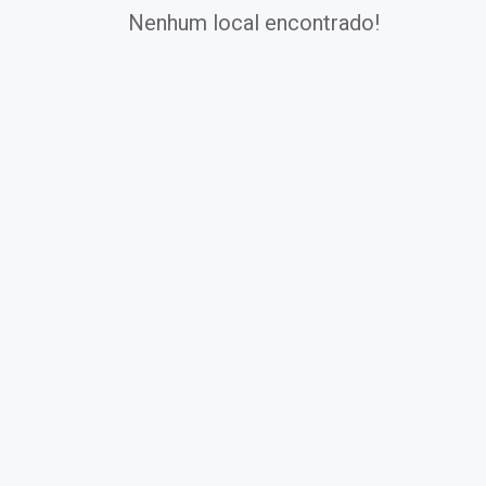
Nenhum local encontrado!
Exames
Covid-19
Exames
Laboratoriais
Vacinas
Pacotes infantis