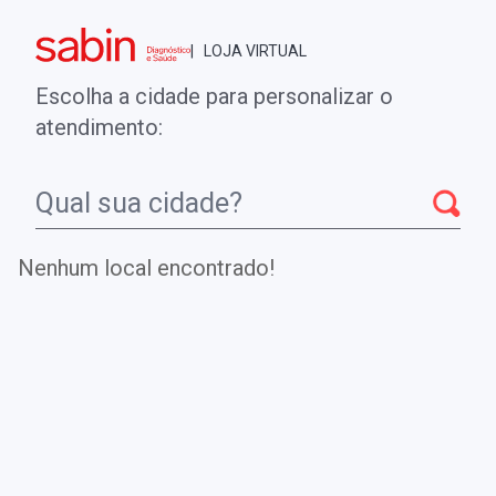
Brasília - DF
| LOJA VIRTUAL
0
ENTRE
MINHA CONTA
Escolha a cidade para personalizar o
COMPRAS
atendimento:
Início
CheckUps
ERITROGRAMA
Nenhum local encontrado!
ERITROGRAMA
Realiza a contagem e caracterização dos eritrócitos,
sendo particularmente útil no diagnóstico diferencial de
anemias e poliglobulias.
.
DE
R$ 31,00
Parcelamento em até
1
x no cartão.
R$