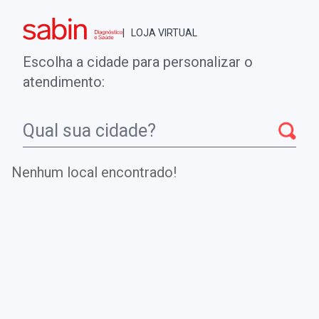
Brasília - DF
| LOJA VIRTUAL
0
ENTRE
MINHA CONTA
Escolha a cidade para personalizar o
COMPRAS
atendimento:
Início
CheckUps
RNA ENTEROVÍRUS/PARECHOVÍRUS
Nenhum local encontrado!
RNA
ENTEROVÍRUS/PARECHOVÍRUS
Detecta a presença de RNA viral de enterovírus e
parechovírus no diagnóstico de infecções causadas por
esses vírus.
.
DE
R$ 818,00
Parcelamento em até