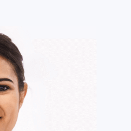
0
ENTRE / CADASTRE-SE
MINHA CONTA
MINHAS
COMPRAS
DE
R$ 607,00
Parcelamento em até
6
x no cartão.
ade:
-
+
1
Unidade