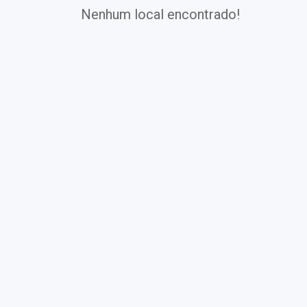
Nenhum local encontrado!
Exames
Covid-19
Exames
Laboratoriais
Vacinas
Pacotes infantis