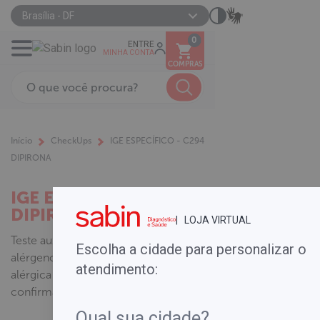
Brasília - DF
0
ENTRE
MINHA CONTA
COMPRAS
Início
CheckUps
IGE ESPECÍFICO - C294
DIPIRONA
IGE ESPECÍFICO - C294
DIPIRONA
| LOJA VIRTUAL
Teste auxiliar na definição do
Escolha a cidade para personalizar o
alérgeno responsável por doença
atendimento:
alérgica ou episódio anafilático e na
confirmação da sensibilização.
.