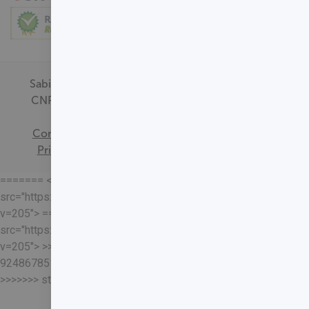
Sabin Medicina Diagnóstica -
CNPJ - 00.718.528/0001-09
Termos de
Consentimento
Política de
Privacidade
Mapa do Site
======= <<<<<<< HEAD
src="https://loja.sabin.com.br//skin/frontend/sabin/default/rel
v=205"> =======
src="https://loja.sabin.com.br//skin/frontend/sabin/default/rel
v=205"> >>>>>>>
92486785178204652eaf37adafb13ec7f5401a93
>>>>>>> staging-merge