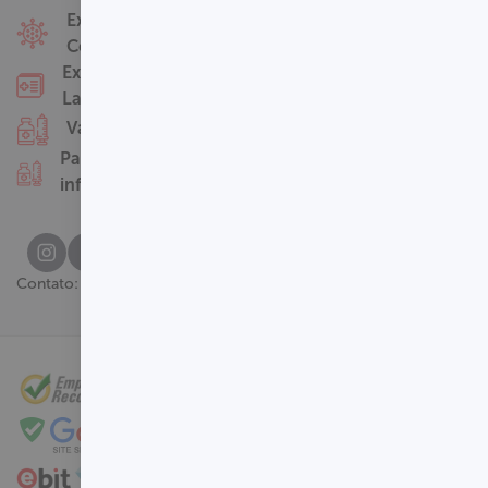
Fale Conosco
Exames
Covid-19
Nossas Unidades
Exames
Termos de Uso
Laboratoriais
Perguntas
Vacinas
Frequentes
Pacotes
infantis
(61) 3329-8000
Contato: