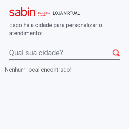
Brasília - DF
| LOJA VIRTUAL
0
ENTRE
MINHA CONTA
Escolha a cidade para personalizar o
COMPRAS
atendimento:
Início
CheckUps
DIGOXINA
Nenhum local encontrado!
DIGOXINA
Avalia a concentração de digoxina para monitorar a
concentração do medicamento e auxiliar o clínico na
dosagem ótima para cada paciente.
.
DE
R$ 47,00
Parcelamento em até
1
x no cartão.
R$