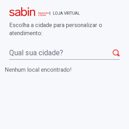
Brasília - DF
| LOJA VIRTUAL
0
ENTRE
MINHA CONTA
Escolha a cidade para personalizar o
COMPRAS
atendimento:
Início
CheckUps
Cultura de Urina
Nenhum local encontrado!
Cultura de Urina
Exame útil no diagnóstico etiológico das infecções do
trato urinário.
Dependendo do pedido médico, pode ser colhido o 1°
jato, jato médio, jato final ou urina pós massagem
prostática. A presença de qualquer microorganismo pode
ser indicativo de infecção urinária ou uretrite.