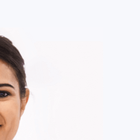
0
ENTRE / CADASTRE-SE
MINHA CONTA
MINHAS
COMPRAS
DE
R$ 157,00
Parcelamento em até
1
x no cartão.
ade:
-
+
1
Unidade