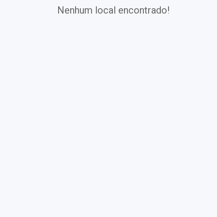
Nenhum local encontrado!
Exames
Covid-19
Exames
Laboratoriais
Vacinas
Pacotes infantis