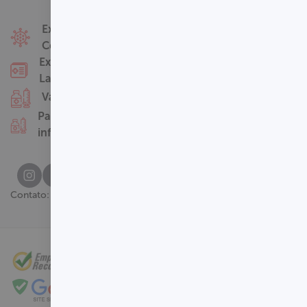
Fale Conosco
Exames
Covid-19
Nossas Unidades
Exames
Termos de Uso
Laboratoriais
Perguntas
Vacinas
Frequentes
Pacotes
infantis
(61) 3329-8000
Contato: