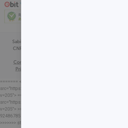
Sabin Medicina Diagnóstica -
CNPJ - 00.718.528/0001-09
Termos de
Consentimento
Política de
Privacidade
Mapa do Site
======= <<<<<<< HEAD
src="https://loja.sabin.com.br//skin/frontend/sabin/default/rel
v=205"> =======
src="https://loja.sabin.com.br//skin/frontend/sabin/default/rel
v=205"> >>>>>>>
92486785178204652eaf37adafb13ec7f5401a93
>>>>>>> staging-merge