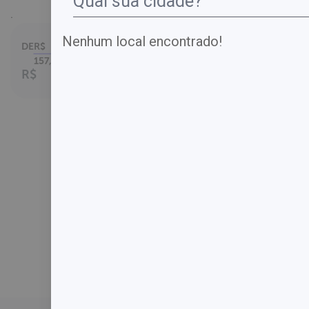
.
Nenhum local encontrado!
DE
R$
Parcelamento em
até
157,00
1
x no cartão.
R$