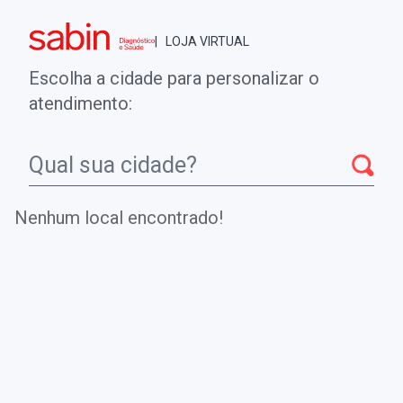
Brasília - DF
| LOJA VIRTUAL
0
ENTRE
MINHA CONTA
Escolha a cidade para personalizar o
COMPRAS
atendimento:
Início
Combos de Vacinas
Cuida+Teens - HPV9 e Meningo B (de 9 a
19 anos de idade)
Nenhum local encontrado!
Cuida+Teens - HPV9 e Meningo B
(de 9 a 19 anos de idade)
Plano de vacinação para jovens de 9 a 19 anos de idade.
INDICADO PARA
:
Meninos e meninas a partir dos 9 aos 19 anos de idade
Pessoas previamente expostas ao HPV também podem
ser vacinadas.