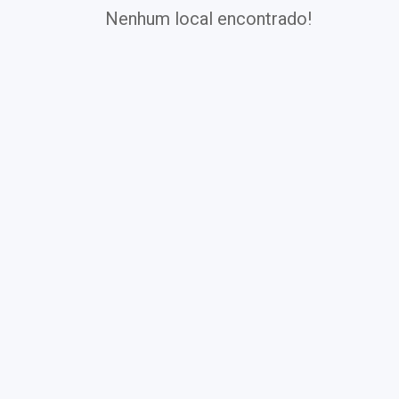
Nenhum local encontrado!
Exames
Covid-19
Exames
Laboratoriais
Vacinas
Pacotes infantis