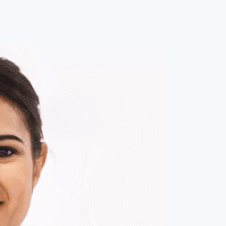
0
ENTRE / CADASTRE-SE
MINHA CONTA
MINHAS
COMPRAS
DE
R$ 112,00
Parcelamento em até
1
x no cartão.
ade:
-
+
1
Unidade