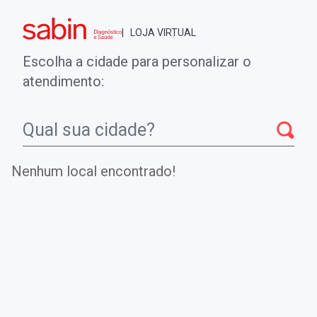
Brasília - DF
| LOJA VIRTUAL
0
ENTRE
MINHA CONTA
Escolha a cidade para personalizar o
COMPRAS
atendimento:
Início
CheckUps
PESQUISA DO ANTÍGENO CAPSULAR
CRYPTOCOCCUS - SANGUE
Nenhum local encontrado!
PESQUISA DO ANTÍGENO
CAPSULAR CRYPTOCOCCUS -
SANGUE
Monitora os títulos de antígeno de Cryptococcus no soro
para auxílio no diagnóstico e profilaxia de Criptococose.
.