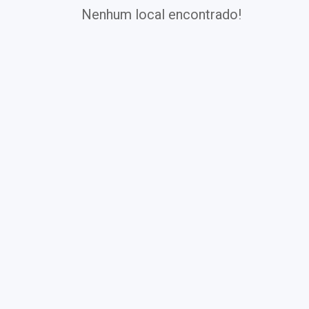
Nenhum local encontrado!
Exames
Covid-19
Exames
Laboratoriais
Vacinas
Pacotes infantis