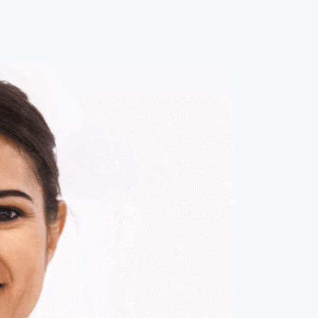
0
ENTRE / CADASTRE-SE
MINHA CONTA
MINHAS
COMPRAS
DE
R$ 53,00
Parcelamento em até
1
x no cartão.
ade:
-
+
1
Unidade