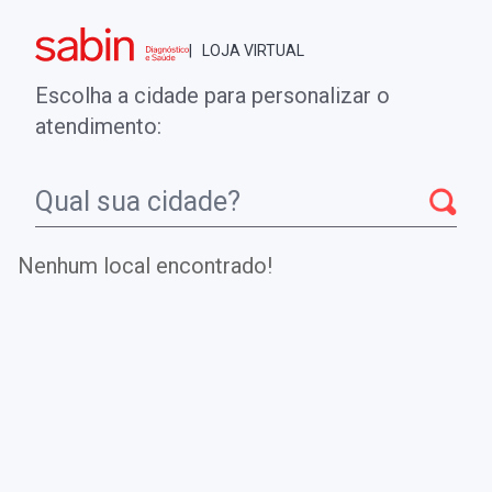
Brasília - DF
| LOJA VIRTUAL
0
ENTRE
MINHA CONTA
Escolha a cidade para personalizar o
COMPRAS
atendimento:
Início
CheckUps
CITOMEGALOVÍRUS (CMV ) DNA QUANTITATIVO
- HUMOR AQUOSO
Nenhum local encontrado!
CITOMEGALOVÍRUS (CMV ) DNA
QUANTITATIVO - HUMOR AQUOSO
Detecta e quantifica o DNA do Citomegalovírus (CMV) no
humor aquoso para diagnóstico de infecções oculares
pelo vírus.
.