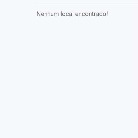
Nenhum local encontrado!
Exames
Covid-19
Exames
Laboratoriais
Vacinas
Pacotes infantis