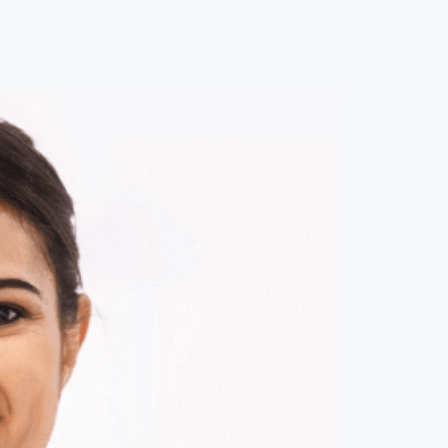
0
ENTRE / CADASTRE-SE
MINHA CONTA
MINHAS
COMPRAS
DE
R$ 114,00
Parcelamento em até
1
x no cartão.
ade:
-
+
1
Unidade