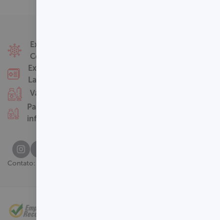
Fale Conosco
Exames
Covid-19
Nossas Unidades
Exames
Termos de Uso
Laboratoriais
Perguntas
Vacinas
Frequentes
Pacotes
infantis
(61) 3329-8000
Contato: