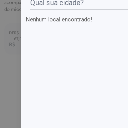
acompanhamento do infarto agudo
do miocárdio.
Nenhum local encontrado!
.
DE
R$
Parcelamento em
até
67,00
1
x no cartão.
R$