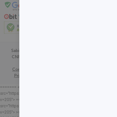
Sabin Medicina Diagnóstica -
CNPJ - 00.718.528/0001-09
Termos de
Consentimento
Política de
Privacidade
Mapa do Site
======= <<<<<<< HEAD
src="https://loja.sabin.com.br//skin/frontend/sabin/default/rel
v=205"> =======
src="https://loja.sabin.com.br//skin/frontend/sabin/default/rel
v=205"> >>>>>>>