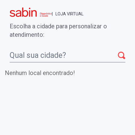
Brasília - DF
| LOJA VIRTUAL
0
ENTRE
MINHA CONTA
Escolha a cidade para personalizar o
COMPRAS
atendimento:
Início
CheckUps
ANTICORPOS ANTI-TRYPANOSOMA CRUZI
(CHAGAS) - IgM (IMUNOFLUORESCÊNCIA)
Nenhum local encontrado!
ANTICORPOS ANTI-
TRYPANOSOMA CRUZI (CHAGAS) -
IgM (IMUNOFLUORESCÊNCIA)
Teste para investigação de pacientes com suspeita de
Doença de Chagas na fase aguda ou como método para
confirmar infecção crônica.
.