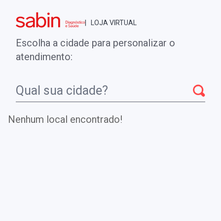
Brasília - DF
| LOJA VIRTUAL
0
ENTRE
MINHA CONTA
Escolha a cidade para personalizar o
COMPRAS
atendimento:
Início
CheckUps
ANTICORPOS ANTI-TRYPANOSOMA CRUZI
(CHAGAS) - IgG (IMUNOFLUORESCÊNCIA)
Nenhum local encontrado!
ANTICORPOS ANTI-
TRYPANOSOMA CRUZI (CHAGAS) -
IgG (IMUNOFLUORESCÊNCIA)
Teste para investigação de pacientes com suspeita de
Doença de Chagas na fase aguda ou como método para
confirmar infecção crônica.
.