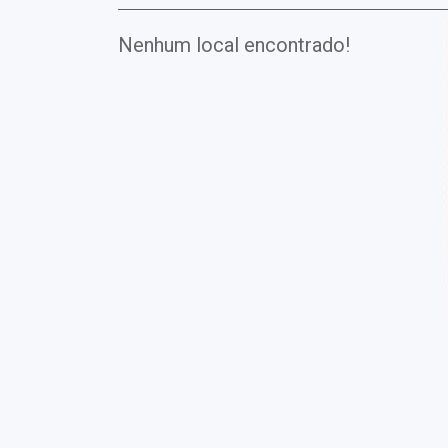
Nenhum local encontrado!
Exames
Covid-19
Exames
Laboratoriais
Vacinas
Pacotes infantis