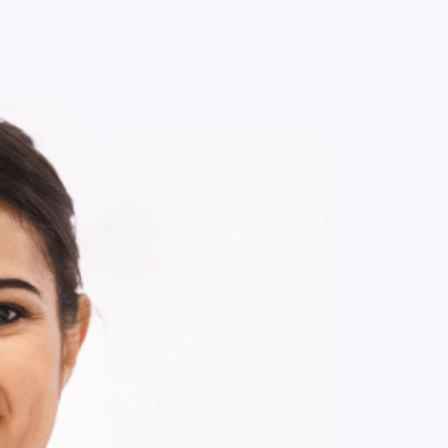
0
ENTRE / CADASTRE-SE
MINHA CONTA
MINHAS
COMPRAS
DE
R$ 155,00
Parcelamento em até
1
x no cartão.
ade:
-
+
1
Unidade