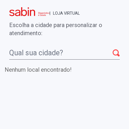
Brasília - DF
| LOJA VIRTUAL
0
ENTRE
MINHA CONTA
Escolha a cidade para personalizar o
COMPRAS
atendimento:
Início
CheckUps
CARIÓTIPO COM BANDAS DE MATERIAL DE
ABORTO
Nenhum local encontrado!
CARIÓTIPO COM BANDAS DE
MATERIAL DE ABORTO
Avalia cromossomos obtidos de tecidos de abortos
espontâneos para identificação da causa e
aconselhamento genético dos pais.
.