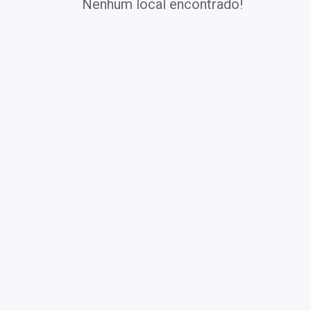
Nenhum local encontrado!
Exames
Covid-19
Exames
Laboratoriais
Vacinas
Pacotes infantis