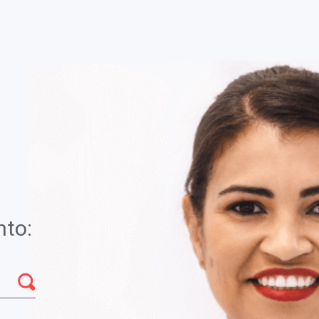
Você está em
Brasília - DF
. AMOSTRA)
R (03a.
Servi
nto:
Esse servi
BAAR) é um método de alta especificidade e
clique no 
e.
ele voltar