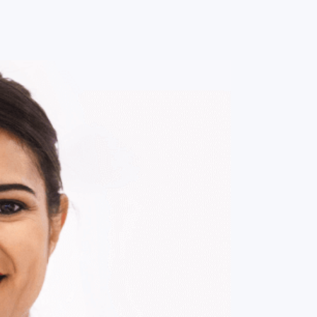
0
ENTRE / CADASTRE-SE
MINHA CONTA
MINHAS
COMPRAS
ço fora de estoque
ço está fora de estoque no momento,
botão abaixo e seja avisado assim que
 ao nosso estoque.
AVISE-ME