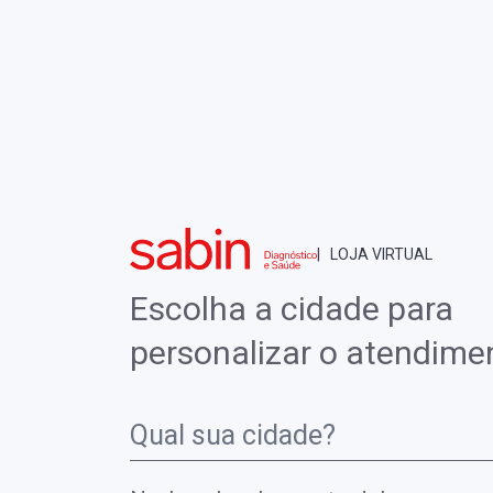
PORTAL SABIN
RESULTADO DE EXAMES
IR PARA O BLOG
INÍCIO
CHECKUPS
CULTURA DE BAAR (03A
| LOJA VIRTUAL
CULTURA DE BAA
Escolha a cidade para
AMOSTRA)
personalizar o atendime
A cultura de bacilo álcool-ácido resistente (
sensibilidade para o diagnóstico da tuberculos
.