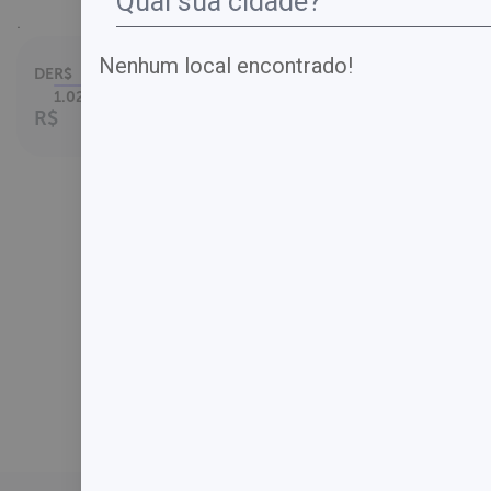
.
Nenhum local encontrado!
DE
R$
Parcelamento
em até
1.024,00
10
x no cartão.
R$