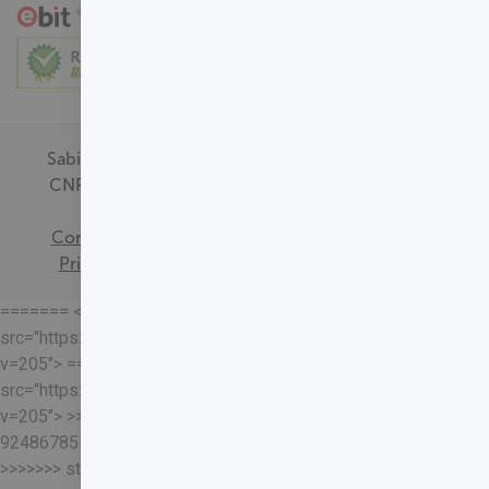
Sabin Medicina Diagnóstica -
CNPJ - 00.718.528/0001-09
Termos de
Consentimento
Política de
Privacidade
Mapa do Site
======= <<<<<<< HEAD
src="https://loja.sabin.com.br//skin/frontend/sabin/default/rel
v=205"> =======
src="https://loja.sabin.com.br//skin/frontend/sabin/default/rel
v=205"> >>>>>>>
92486785178204652eaf37adafb13ec7f5401a93
>>>>>>> staging-merge