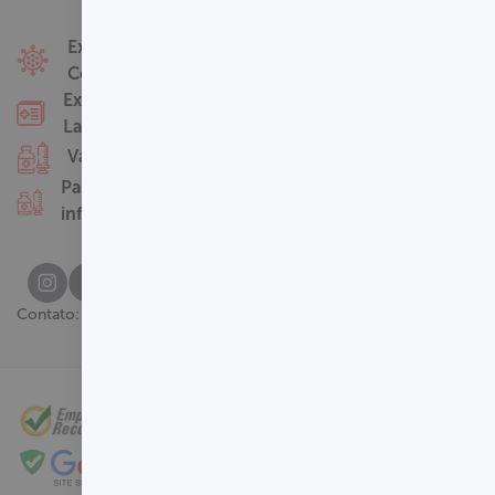
Fale Conosco
Exames
Covid-19
Nossas Unidades
Exames
Termos de Uso
Laboratoriais
Perguntas
Vacinas
Frequentes
Pacotes
infantis
(61) 3329-8000
Contato: