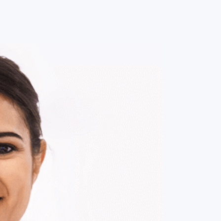
0
ENTRE / CADASTRE-SE
MINHA CONTA
MINHAS
COMPRAS
DE
R$ 474,00
Parcelamento em até
4
x no cartão.
ade:
-
+
1
Unidade