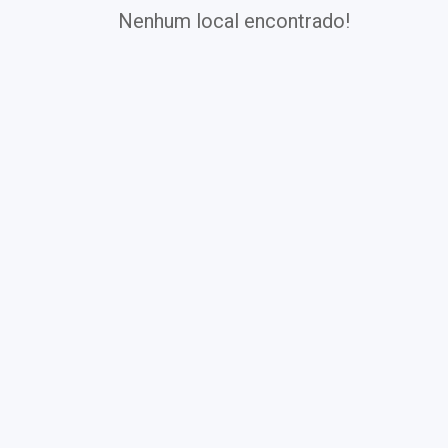
Nenhum local encontrado!
Exames
Covid-19
Exames
Laboratoriais
Vacinas
Pacotes infantis