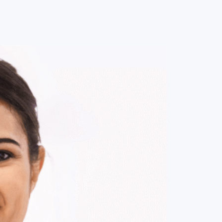
0
ENTRE / CADASTRE-SE
MINHA CONTA
MINHAS
COMPRAS
DE
R$ 1.982,00
Parcelamento em até
12
x no cartão.
ade:
-
+
1
Unidade