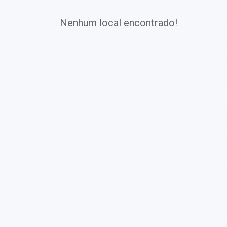
Nenhum local encontrado!
Exames
Covid-19
Exames
Laboratoriais
Vacinas
Pacotes infantis