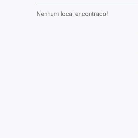
Nenhum local encontrado!
Exames
Covid-19
Exames
Laboratoriais
Vacinas
Pacotes infantis