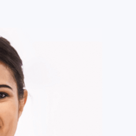
0
ENTRE / CADASTRE-SE
MINHA CONTA
MINHAS
COMPRAS
DE
R$ 1.261,00
Parcelamento em até
12
x no cartão.
ade:
-
+
1
Unidade