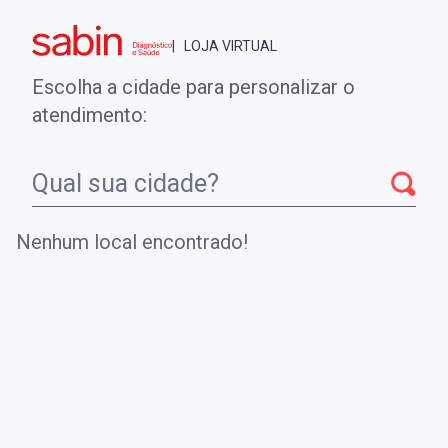
Brasília - DF
| LOJA VIRTUAL
0
ENTRE
MINHA CONTA
Escolha a cidade para personalizar o
COMPRAS
atendimento:
Início
CheckUps
Beta-D-glucano
Nenhum local encontrado!
Beta-D-glucano
Detecta a presença de beta-D-glucano, visando o
diagnóstico e monitoramento de infecções fúngicas
invasivas.
.
DE
R$ 2.225,00
Parcelamento em até
12
x no cartão.
R$