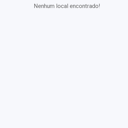
Nenhum local encontrado!
Exames
Covid-19
Exames
Laboratoriais
Vacinas
Pacotes infantis