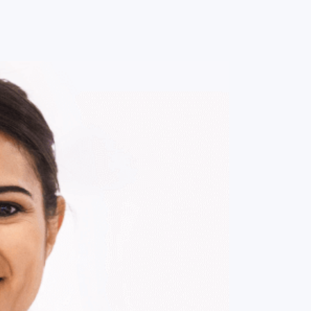
0
ENTRE / CADASTRE-SE
MINHA CONTA
MINHAS
COMPRAS
DE
R$ 61,00
Parcelamento em até
1
x no cartão.
ade:
-
+
1
Unidade