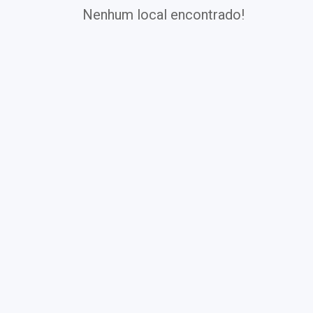
Nenhum local encontrado!
Exames
Covid-19
Exames
Laboratoriais
Vacinas
Pacotes infantis