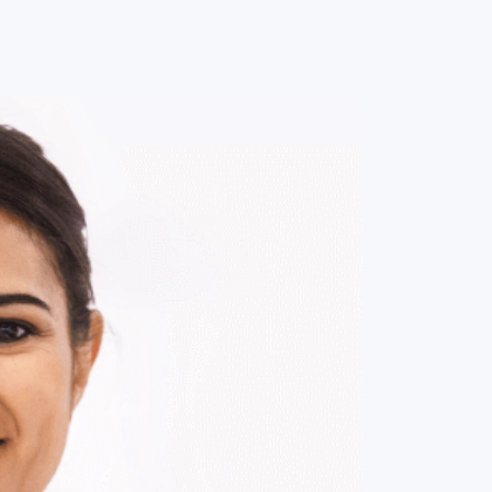
0
ENTRE / CADASTRE-SE
MINHA CONTA
MINHAS
COMPRAS
DE
R$ 99,00
Parcelamento em até
1
x no cartão.
ade:
-
+
1
Unidade