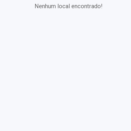
Nenhum local encontrado!
Exames
Covid-19
Exames
Laboratoriais
Vacinas
Pacotes infantis