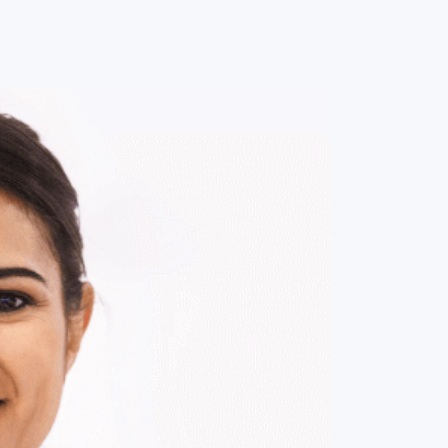
0
ENTRE / CADASTRE-SE
MINHA CONTA
MINHAS
COMPRAS
DE
R$ 576,00
Parcelamento em até
5
x no cartão.
ade:
-
+
1
Unidade