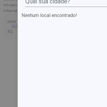
em pacientes com doença
inflamatória intestinal diagnosticada.
Nenhum local encontrado!
DE
R$
Parcelamento em
até
93,00
1
x no cartão.
R$