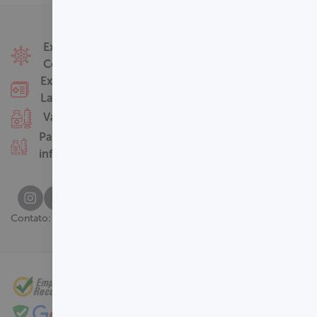
Fale Conosco
Exames
Covid-19
Nossas Unidades
Exames
Termos de Uso
Laboratoriais
Perguntas
Vacinas
Frequentes
Pacotes
infantis
(61) 3329-8000
Contato: