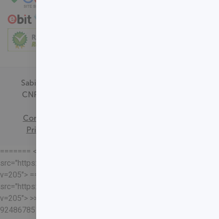
Sabin Medicina Diagnóstica -
CNPJ - 00.718.528/0001-09
Termos de
Consentimento
Política de
Privacidade
Mapa do Site
======= <<<<<<< HEAD
src="https://loja.sabin.com.br//skin/frontend/sabin/default/rel
v=205"> =======
src="https://loja.sabin.com.br//skin/frontend/sabin/default/rel
v=205"> >>>>>>>
92486785178204652eaf37adafb13ec7f5401a93