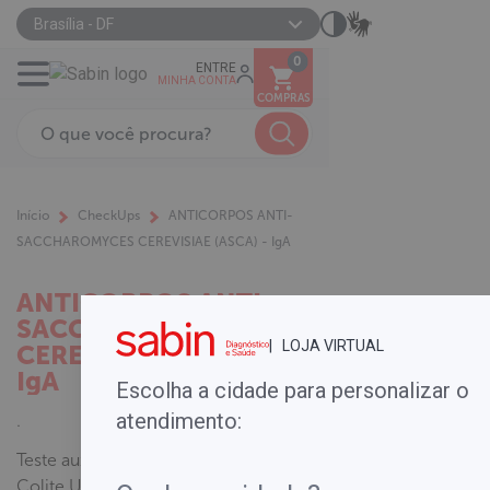
Brasília - DF
0
ENTRE
MINHA CONTA
COMPRAS
Início
CheckUps
ANTICORPOS ANTI-
SACCHAROMYCES CEREVISIAE (ASCA) - IgA
ANTICORPOS ANTI-
SACCHAROMYCES
| LOJA VIRTUAL
CEREVISIAE (ASCA) -
IgA
Escolha a cidade para personalizar o
atendimento:
.
Teste auxiliar na distinção entre
Colite Ulcerativa e Doença de Crohn