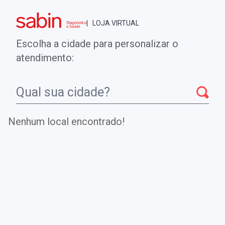
Brasília - DF
| LOJA VIRTUAL
0
ENTRE
MINHA CONTA
Escolha a cidade para personalizar o
COMPRAS
atendimento:
Início
CheckUps
VIMENTINA CITRULINADA MUTADA
ANTICORPOS
Nenhum local encontrado!
VIMENTINA CITRULINADA MUTADA
ANTICORPOS
Investiga autoanticorpos anti vimentina citrulinada
mutada, altamente específicos para diagnóstico da artrite
reumatoide (AR).
.