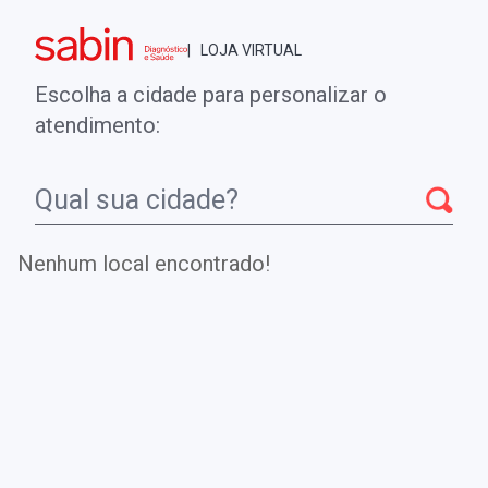
Brasília - DF
| LOJA VIRTUAL
0
ENTRE
MINHA CONTA
Escolha a cidade para personalizar o
COMPRAS
atendimento:
Início
CheckUps
ANTICORPOS ANTI-K39 LEISHMANIOSE
VISCERAL
Nenhum local encontrado!
ANTICORPOS ANTI-K39
LEISHMANIOSE VISCERAL
Investiga a presença de anticorpos anti-K39 com alta
sensibilidade e especificidade para diagnóstico da
leishmaniose visceral.
.