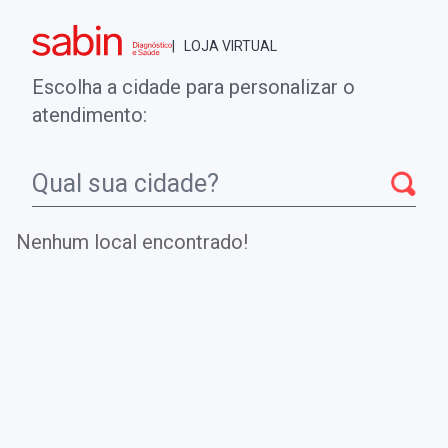
Brasília - DF
| LOJA VIRTUAL
0
ENTRE
MINHA CONTA
Escolha a cidade para personalizar o
COMPRAS
atendimento:
Início
CheckUps
DEFICIENCIA DE ALFA-1 ANTITRIPSINA -
GENOTIPAGEM
Nenhum local encontrado!
DEFICIENCIA DE ALFA-1
ANTITRIPSINA - GENOTIPAGEM
Investiga variantes genéticas patogênicas no gene
SERPINA1 para detecção da deficiência de alfa-1
antitripsina.
.