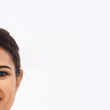
0
ENTRE / CADASTRE-SE
MINHA CONTA
MINHAS
COMPRAS
DE
R$ 92,00
Parcelamento em até
1
x no cartão.
ade:
-
+
1
Unidade