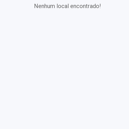
Nenhum local encontrado!
Exames
Covid-19
Exames
Laboratoriais
Vacinas
Pacotes infantis