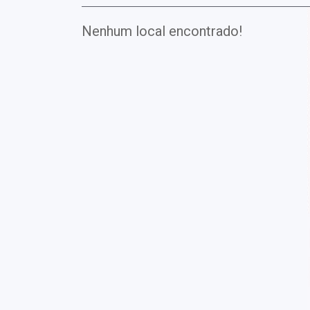
Nenhum local encontrado!
Exames
Covid-19
Exames
Laboratoriais
Vacinas
Pacotes infantis