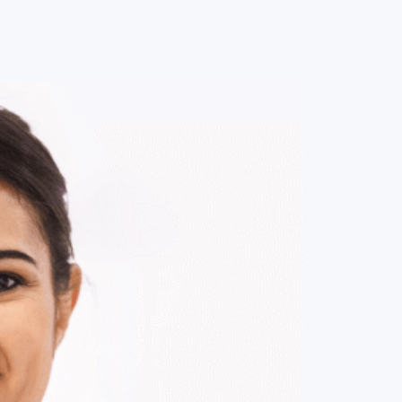
0
ENTRE / CADASTRE-SE
MINHA CONTA
MINHAS
COMPRAS
DE
R$ 97,00
Parcelamento em até
1
x no cartão.
ade:
-
+
1
Unidade